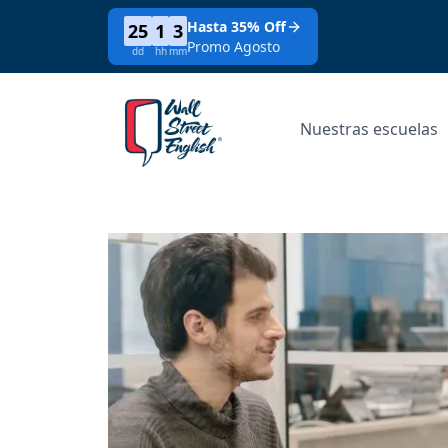
Hasta 35% Off
25
1
3
Promo Agosto
dd
hh
mm
Nuestras escuelas