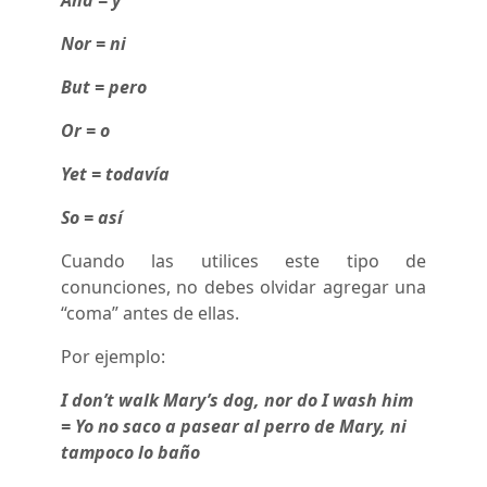
And = y
Nor = ni
But = pero
Or = o
Yet = todavía
So = así
Cuando las utilices este tipo de
conunciones, no debes olvidar agregar una
“coma” antes de ellas.
Por ejemplo:
I don’t walk Mary’s dog, nor do I wash him
= Yo no saco a pasear al perro de Mary, ni
tampoco lo baño