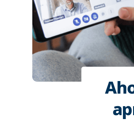
Aho
ap