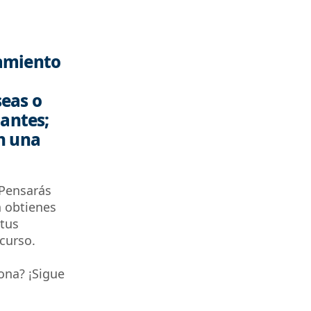
namiento
seas o
iantes;
n una
 Pensarás
h obtienes
 tus
curso.
ona? ¡Sigue