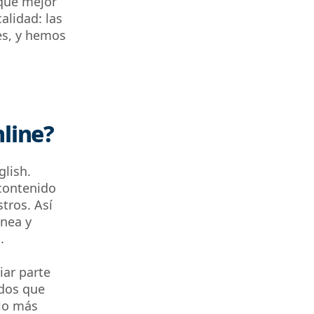
que mejor
alidad: las
es, y hemos
nline?
glish.
contenido
tros. Así
nea y
.
iar parte
ados que
 lo más