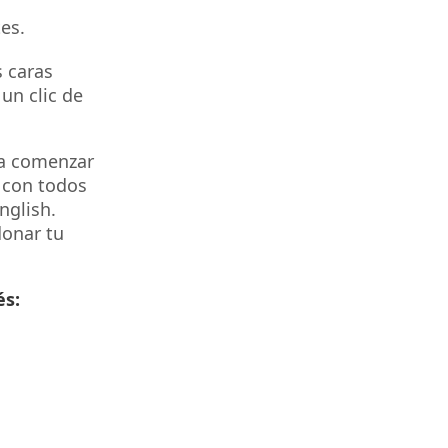
es.
s caras
un clic de
ra comenzar
 con todos
nglish.
donar tu
és: