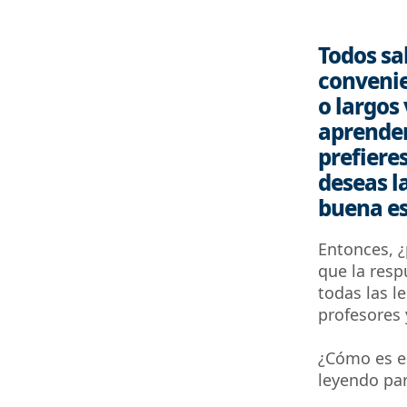
Todos sa
convenie
o largos 
aprender
prefiere
deseas l
buena es
Entonces, ¿
que la resp
todas las l
profesores 
¿Cómo es e
leyendo par