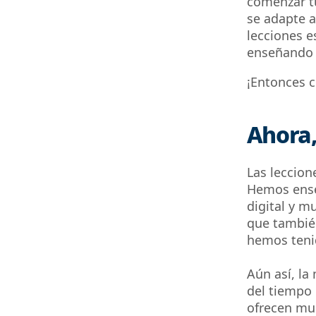
comenzar t
se adapte a
lecciones e
enseñando 
¡Entonces 
Ahora,
Las leccion
Hemos ense
digital y m
que tambié
hemos teni
Aún así, la
del tiempo
ofrecen muc