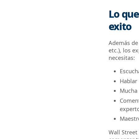
Lo que
exito
Además de b
etc.), los 
necesitas:
Escuch
Hablar
Mucha i
Comenta
experto
Maestro
Wall Street