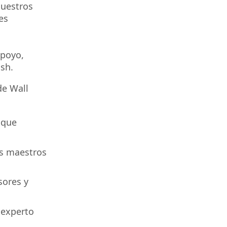
nuestros
es
apoyo,
sh.
de Wall
 que
os maestros
sores y
 experto