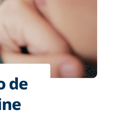
o de
ine