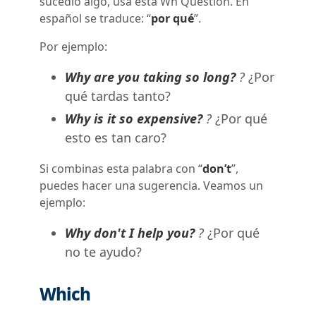
sucedió algo, usa esta Wh Question. En
español se traduce: “
por qué
”.
Por ejemplo:
Why are you taking so long?
?
¿Por
qué tardas tanto?
Why is it so expensive?
?
¿Por qué
esto es tan caro?
Si combinas esta palabra con “
don’t
”,
puedes hacer una sugerencia. Veamos un
ejemplo:
Why don't I help you?
?
¿Por qué
no te ayudo?
Which