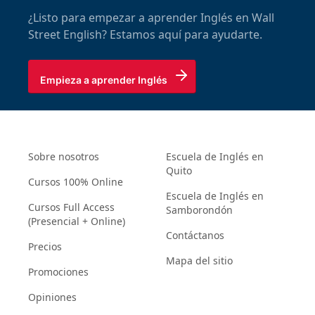
¿Listo para empezar a aprender Inglés en Wall
Street English? Estamos aquí para ayudarte.
Empieza a aprender Inglés
Sobre nosotros
Escuela de Inglés en
Quito
Cursos 100% Online
Escuela de Inglés en
Cursos Full Access
Samborondón
(Presencial + Online)
Contáctanos
Precios
Mapa del sitio
Promociones
Opiniones