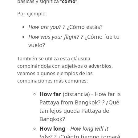
básicas y significa “
cómo
”.
Por ejemplo:
How are you? ?
¿Cómo estás?
How was your flight? ?
¿Cómo fue tu
vuelo?
También se utiliza esta cláusula
combinándola con adjetivos o adverbios,
veamos algunos ejemplos de las
combinaciones más comunes:
How far
(distancia)
-
How far is
Pattaya from Bangkok?
?
¿Qué
tan lejos queda Pattaya de
Bangkok?
How long
-
How long will it
take? ?
¿Cuánto tiempo tomará