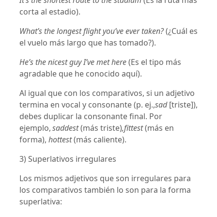
It’s the shortest route to the stadium
(Es la ruta más
corta al estadio).
What’s the longest flight you’ve ever taken?
(¿Cuál es
el vuelo más largo que has tomado?).
He’s the nicest guy I’ve met here
(Es el tipo más
agradable que he conocido aquí).
Al igual que con los comparativos, si un adjetivo
termina en vocal y consonante (p. ej.,
sad
[triste]),
debes duplicar la consonante final. Por
ejemplo,
saddest
(más triste)
,fittest
(más en
forma),
hottest
(más caliente).
3) Superlativos irregulares
Los mismos adjetivos que son irregulares para
los comparativos también lo son para la forma
superlativa: