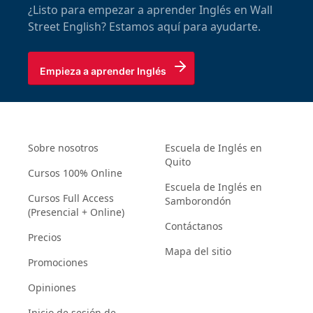
¿Listo para empezar a aprender Inglés en Wall
Street English? Estamos aquí para ayudarte.
Empieza a aprender Inglés
Sobre nosotros
Escuela de Inglés en
Quito
Cursos 100% Online
Escuela de Inglés en
Cursos Full Access
Samborondón
(Presencial + Online)
Contáctanos
Precios
Mapa del sitio
Promociones
Opiniones
Inicio de sesión de