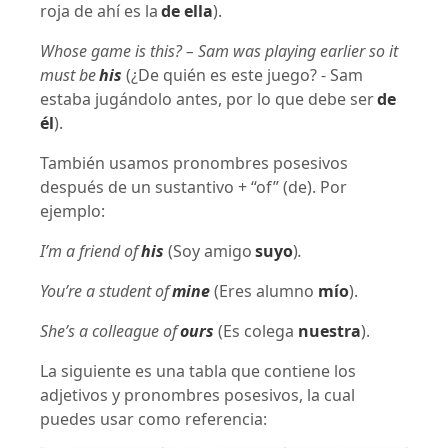
roja de ahí es la
de ella
).
Whose game is this? – Sam was playing earlier so it
must be
his
(¿De quién es este juego? - Sam
estaba jugándolo antes, por lo que debe ser
de
él
).
También usamos pronombres posesivos
después de un sustantivo + “of” (de). Por
ejemplo:
I’m a friend of
his
(Soy amigo
suyo
)
.
You’re a student of
mine
(Eres alumno
mío
).
She’s a colleague of
ours
(Es colega
nuestra
).
La siguiente es una tabla que contiene los
adjetivos y pronombres posesivos, la cual
puedes usar como referencia: