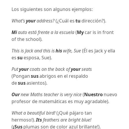
Los siguientes son algunos ejemplos:
What’s
your
address?
(¿Cuál es
tu
dirección?).
Mi
auto está frente a la escuela
(
My
car is in front
of the school)
.
This is Jack and this is
his
wife, Sue
(Él es Jack y ella
es
su
esposa, Sue)
.
Put
your
coats on the back of
your
seats
(Pongan
sus
abrigos en el respaldo
de
sus
asientos)
.
Our
new Maths teacher is very nice
(
Nuestro
nuevo
profesor de matemáticas es muy agradable)
.
What a beautiful bird!
(¡Qué pájaro tan
hermoso!).
Its
feathers are bright blue!
(
¡Sus
plumas son de color azul brillante!).