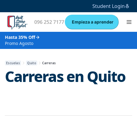
Student Login
096 252 7177
Empieza a aprender
Hasta 35% Off
Promo Agosto
Escuelas
Quito
Carreras
Carreras en
Quito