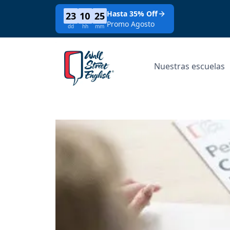
Hasta 35% Off
23
10
25
Promo Agosto
dd
hh
mm
Nuestras escuelas