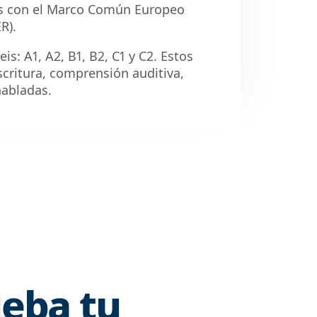
os con el Marco Común Europeo
R).
is: A1, A2, B1, B2, C1 y C2. Estos
scritura, comprensión auditiva,
habladas.
ueba tu