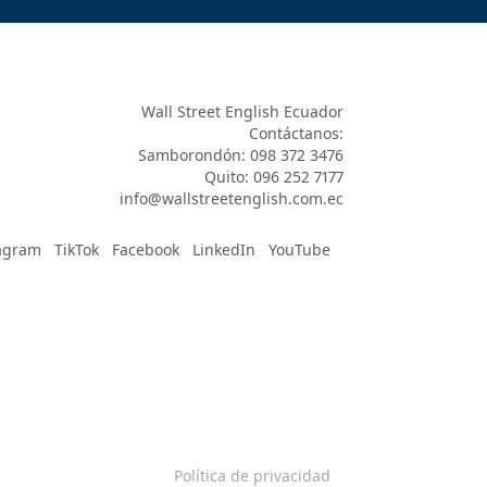
Wall Street English Ecuador

Contáctanos:

Samborondón: 098 372 3476

Quito: 096 252 7177

info@wallstreetenglish.com.ec
agram
TikTok
Facebook
LinkedIn
YouTube
Política de privacidad