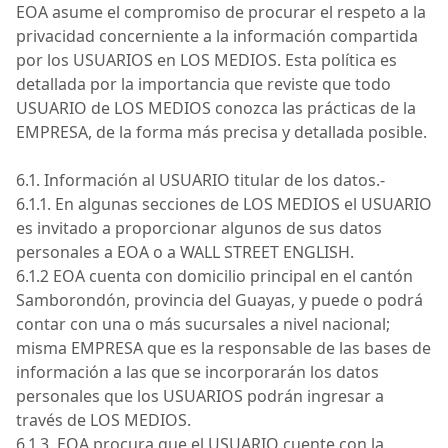
EOA
asume el compromiso de procurar el respeto a la
privacidad concerniente a la información compartida
por los
USUARIOS
en
LOS MEDIOS
. Esta política es
detallada por la importancia que reviste que todo
USUARIO
de
LOS MEDIOS
conozca las prácticas de la
EMPRESA
, de la forma más precisa y detallada posible.
6.1. Información al USUARIO titular de los
datos.-
6.1.1. En algunas secciones de
LOS MEDIOS
el
USUARIO
es invitado a proporcionar algunos de sus datos
personales a
EOA
o a WALL STREET ENGLISH.
6.1.2
EOA
cuenta con domicilio principal en el cantón
Samborondón, provincia del Guayas, y puede o podrá
contar con una o más sucursales a nivel nacional;
misma
EMPRESA
que es la responsable de las bases de
información a las que se incorporarán los datos
personales que los
USUARIOS
podrán ingresar a
través de
LOS MEDIOS
.
6.1.3.
EOA
procura que el
USUARIO
cuente con la