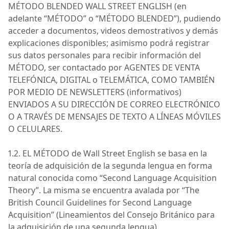
MÉTODO BLENDED WALL STREET ENGLISH (en
adelante “MÉTODO” o “MÉTODO BLENDED”)
, pudiendo
acceder a documentos, videos demostrativos y demás
explicaciones disponibles; asimismo podrá registrar
sus datos personales para recibir información del
MÉTODO, ser contactado por AGENTES DE VENTA
TELEFÓNICA, DIGITAL o TELEMÁTICA, COMO TAMBIÉN
POR MEDIO DE NEWSLETTERS (informativos)
ENVIADOS A SU DIRECCIÓN DE CORREO ELECTRÓNICO
O A TRAVÉS DE MENSAJES DE TEXTO A LÍNEAS MÓ
VILES
O CELULARES.
1.2. EL
MÉTODO
de Wall Street English se basa en la
teoría de adquisición de la segunda lengua en forma
natural conocida como “
Second
Language
Acquisition
Theory
”. La misma se encuentra avalada por “
The
British Council
Guidelines
for
Second
Language
Acquisition
” (Lineamientos del Consejo Británico para
la adquisición de una segunda lengua).