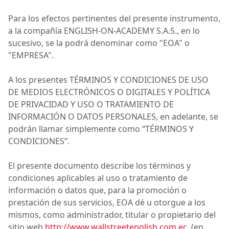
Para los efectos pertinentes del presente instrumento,
a la compañía
ENGLISH-ON-ACADEMY S.A.S.
, en lo
sucesivo, se la podrá denominar como "
EOA
" o
"
EMPRESA
".
A los presentes
TÉRMINOS Y CONDICIONES DE USO
DE MEDIOS ELECTRÓNICOS O DIGITALES Y POLÍTICA
DE PRIVACIDAD Y USO O TRATAMIENTO DE
INFORMACIÓN O DATOS PERSONALES
, en adelante, se
podrán llamar simplemente como
“TÉRMINOS Y
CONDICIONES”.
El presente documento describe los términos y
condiciones aplicables al uso o tratamiento de
información o datos que, para la promoción o
prestación de sus servicios,
EOA
dé u otorgue a los
mismos, como administrador, titular o propietario del
sitio web
http://www.wallstreetenglish.com.ec
(en