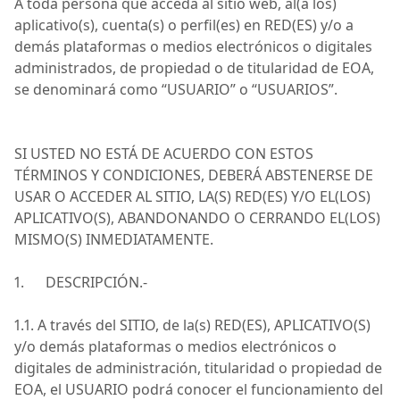
A toda persona que acceda al sitio web,
al(
a los)
aplicativo(s), cuenta(s) o perfil(es) en RED(ES) y/o a
demás plataformas o medios electrónicos o digitales
administrados, de propiedad o de titularidad de
EOA
,
se denominará como
“USUARIO”
o
“USUARIOS”
.
SI USTED NO ESTÁ DE ACUERDO CON ESTOS
TÉRMINOS Y CONDICIONES, DEBERÁ ABSTENERSE DE
USAR O ACCEDER AL SITIO, LA(S) RED(ES) Y/O EL(LOS)
APLICATIVO(S), ABANDONANDO O CERRANDO EL(LOS)
MISMO(S) INMEDIATAMENTE.
1.
DESCRIPCIÓN.-
1.1. A través del SITIO, de la(s) RED(ES), APLICATIVO(S)
y/o demás plataformas o medios electrónicos o
digitales de administración, titularidad o propiedad de
EOA
, el USUARIO podrá conocer el funcionamiento del