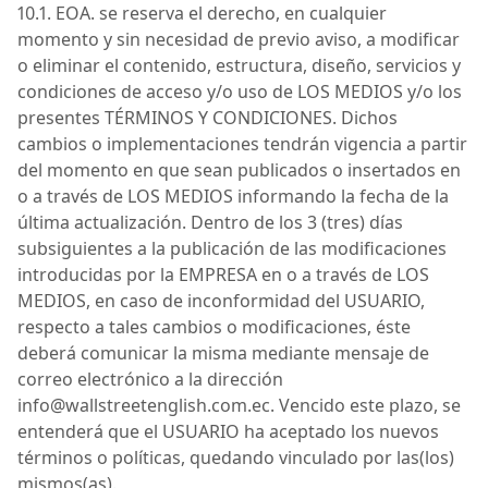
10.1.
EOA
. se reserva el derecho, en cualquier
momento y sin necesidad de previo aviso, a modificar
o eliminar el contenido, estructura, diseño, servicios y
condiciones de acceso y/o uso de
LOS MEDIOS
y/o los
presentes
TÉRMINOS Y CONDICIONES
. Dichos
cambios o implementaciones tendrán vigencia a partir
del momento en que sean publicados o insertados en
o a través de
LOS MEDIOS
informando la fecha de la
última actualización.
Dentro de los 3 (tres) días
subsiguientes a la publicación de las modificaciones
introducid
as por la
EMPRESA
en o a través de
LOS
MEDIOS
, en caso de inconformidad del
USUARIO
,
respecto a tales cambios o modificaciones, éste
deberá comunicar la misma mediante mensaje de
correo electrónico a la dirección
info
@wallstreetenglish
.com.ec
.
Vencido este plazo, se
entenderá que el
USUARIO
ha aceptado los nuevos
términos o políticas, quedando vinculado por las(los)
mismos(as).