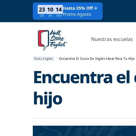
Hasta 35% Off
23
10
14
Promo Agosto
dd
hh
mm
Nuestras escuelas
Tests Ingles
Encuentra El Curso De Inglés Ideal Para Tu Hijo
Encuentra el 
hijo