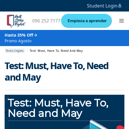
Student Login
096 252 7177
Empieza a aprender
Hasta 35% Off
Promo Agosto
Tests Ingles
Test: Must, Have To, Need And May
Test: Must, Have To, Need
and May