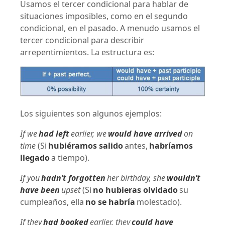
Usamos el tercer condicional para hablar de
situaciones imposibles, como en el segundo
condicional, en el pasado. A menudo usamos el
tercer condicional para describir
arrepentimientos. La estructura es:
Los siguientes son algunos ejemplos:
If we
had left
earlier, we
would have arrived
on
time
(Si
hubiéramos salido
antes,
habríamos
llegado
a tiempo).
If you
hadn’t forgotten
her birthday, she
wouldn’t
have been
upset
(Si
no hubieras olvidado
su
cumpleaños, ella
no se habría
molestado).
If they
had booked
earlier, they
could have