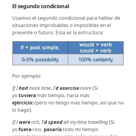
El segundo condicional
Usamos el segundo condicional para hablar de
situaciones improbables o imposibles en el
presente o futuro. Esta es la estructura:
Por ejemplo:
If I
had
more time, I’
d exercise
more
(Si
yo
tuviera
más tiempo, haría más
ejercicio
)
(pero no tengo más tiempo, así que no
lo hago).
If I
were
rich, I’
d spend
all my time travelling
(Si
yo
fuera
rico,
pasaría
todo mi tiempo