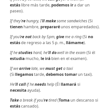
estás
libre más tarde,
podemos ir
a dar un
paseo).
If they’
re
hungry, I’
ll make
some sandwiches
(Si
tienen
hambre,
prepararé
unos emparedados).
If you’
re not
back by 5pm,
give
me a ring
(Si
no
estás
de regreso a las 5 p. m.,
llámame
).
If he
studies
hard, he’
ll do
well in the exam
(Si él
estudia
mucho,
le irá
bien en el examen).
If we
arrive
late, we
must get
a taxi
(Si
llegamos
tarde,
debemos tomar
un taxi).
He’
ll call
if he
needs
help
(Él
llamará
si
necesita
ayuda).
Take
a break if you’
re
tired
(
Toma
un descanso si
estás
cansado).