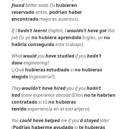
found
better seats
(Si
hubieran
reservado
antes,
podrían haber
encontrado
mejores asientos).
If I
hadn’t learnt
English, I
wouldn’t have got
this
job
(Si yo
no hubiera aprendido
Inglés, yo
no
habría conseguido
este trabajo).
What
would
you
have studied
if you
hadn’t
done
engineering?
(¿Qué
hubieras estudiado
si
no hubieras
elegido
ingeniería?).
They
wouldn’t have hired
you if you
hadn’t
had
some experience abroad
(Ellos
no te habrían
contratado
si tú
no hubieras
tenido
experiencia en el extranjero).
You
could have helped
me if you’
d stayed
later
(
Podrías haberme ayudado
si
te hubieras