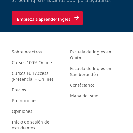
Street English? Estamos aquí para ayudarte.
Empieza a aprender Inglés
Sobre nosotros
Escuela de Inglés en
Quito
Cursos 100% Online
Escuela de Inglés en
Cursos Full Access
Samborondón
(Presencial + Online)
Contáctanos
Precios
Mapa del sitio
Promociones
Opiniones
Inicio de sesión de
estudiantes