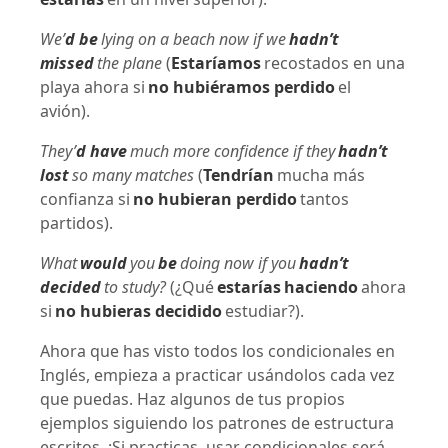
We’
d be
lying on a beach now if we
hadn’t
missed
the plane
(
Estaríamos
recostados en una
playa ahora si
no hubiéramos perdido
el
avión).
They’
d have
much more confidence if they
hadn’t
lost
so many matches
(
Tendrían
mucha más
confianza si
no hubieran perdido
tantos
partidos).
What
would
you
be
doing now if you
hadn’t
decided
to study?
(¿Qué
estarías
haciendo
ahora
si
no hubieras decidido
estudiar?).
Ahora que has visto todos los condicionales en
Inglés, empieza a practicar usándolos cada vez
que puedas. Haz algunos de tus propios
ejemplos siguiendo los patrones de estructura
escritos. ¡Si practicas, usar condicionales será