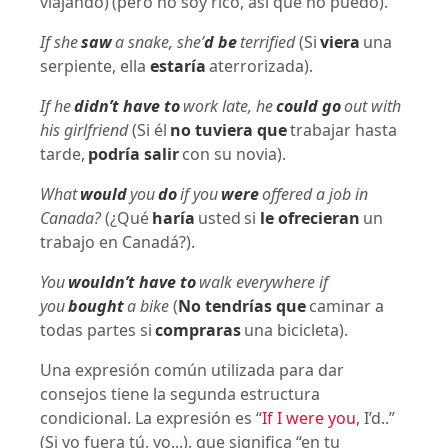
viajando)
(pero no soy rico, así que no puedo).
If she
saw
a snake, she’
d be
terrified
(Si
viera
una
serpiente, ella
estaría
aterrorizada).
If he
didn’t have to
work late, he
could go
out with
his girlfriend
(Si él
no tuviera que
trabajar hasta
tarde,
podría salir
con su novia).
What
would
you
do
if you
were
offered a job in
Canada?
(¿Qué
haría
usted si
le ofrecieran
un
trabajo en Canadá?).
You
wouldn’t have to
walk everywhere if
you
bought
a bike
(
No tendrías que
caminar a
todas partes si
compraras
una bicicleta).
Una expresión común utilizada para dar
consejos tiene la segunda estructura
condicional. La expresión es “
If I were you
, I’d..”
(Si yo fuera tú, yo...), que significa “en tu