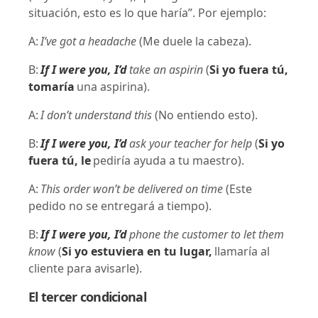
situación, esto es lo que haría”. Por ejemplo:
A:
I’ve got a headache
(Me duele la cabeza).
B:
If I were you, I’d
take an aspirin
(
Si yo fuera tú,
tomaría
una aspirina).
A:
I don’t understand this
(No entiendo esto).
B:
If I were you, I’d
ask your teacher for help
(
Si yo
fuera tú, le
pediría ayuda a tu maestro).
A:
This order won’t be delivered on time
(Este
pedido no se entregará a tiempo).
B:
If I were you, I’d
phone the customer to let them
know
(
Si yo estuviera en tu lugar,
llamaría al
cliente para avisarle).
El tercer condicional