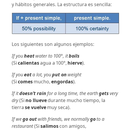
y hábitos generales. La estructura es sencilla:
Los siguientes son algunos ejemplos:
If you
heat
water to 100°, it
boils
(Si
calientas
agua a 100°,
hierve
).
If you
eat
a lot, you
put on
weight
(Si
comes
mucho,
engordas
).
If it
doesn’t rain
for a long time, the earth
gets
very
dry
(Si
no llueve
durante mucho tiempo, la
tierra
se vuelve
muy seca).
If we
go out
with friends, we normally
go
to a
restaurant
(Si
salimos
con amigos,