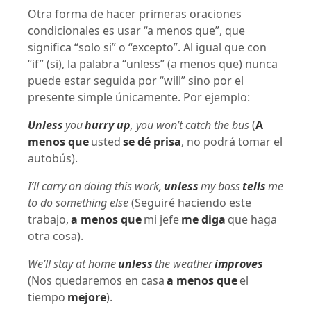
Otra forma de hacer primeras oraciones
condicionales es usar “a menos que”, que
significa “solo si” o “excepto”. Al igual que con
“if” (si), la palabra “unless” (a menos que) nunca
puede estar seguida por “will” sino por el
presente simple únicamente. Por ejemplo:
Unless
you
hurry up
, you won’t catch the bus
(
A
menos que
usted
se dé prisa
, no podrá tomar el
autobús).
I’ll carry on doing this work,
unless
my boss
tells
me
to do something else
(Seguiré haciendo este
trabajo,
a menos que
mi jefe
me diga
que haga
otra cosa).
We’ll stay at home
unless
the weather
improves
(Nos quedaremos en casa
a menos que
el
tiempo
mejore
).