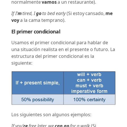
normalmente
vamos
a un restaurante).
If I’
m
tired, I
go
to bed early
(Si estoy cansado,
me
voy
a la cama temprano).
El primer condicional
Usamos el primer condicional para hablar de
una situación realista en el presente o futuro. La
estructura del primer condicional es la
siguiente:
Los siguientes son algunos ejemplos:
If you’
re
free later, we
can go
for a walk
(Si