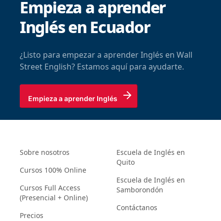
Empieza a aprender
Inglés en Ecuador
¿Listo para empezar a aprender Inglés en Wall
Street English? Estamos aquí para ayudarte.
Empieza a aprender Inglés
Sobre nosotros
Escuela de Inglés en
Quito
Cursos 100% Online
Escuela de Inglés en
Cursos Full Access
Samborondón
(Presencial + Online)
Contáctanos
Precios